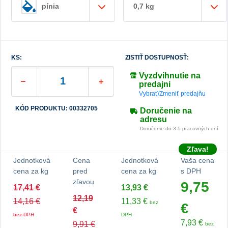
0,7 kg
pínia
KS:
ZISTIŤ DOSTUPNOSŤ:
Vyzdvihnutie na
predajni
Vybrať/Zmeniť predajňu
KÓD PRODUKTU: 00332705
Doručenie na
adresu
Doručenie do 3-5 pracovných dní
Zľava!
Jednotková
Cena
Jednotková
Vaša cena
cena za kg
pred
cena za kg
s DPH
zľavou
9,75
17,41 €
13,93 €
12,19
14,16 €
11,33 €
bez
€
€
bez DPH
DPH
7,93 €
9,91 €
bez