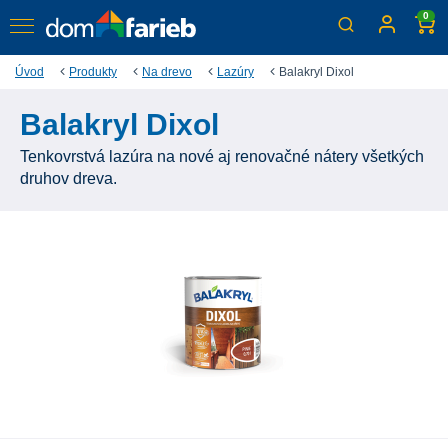
0
Úvod
Produkty
Na drevo
Lazúry
Balakryl Dixol
Balakryl Dixol
Tenkovrstvá lazúra na nové aj renovačné nátery všetkých
druhov dreva.