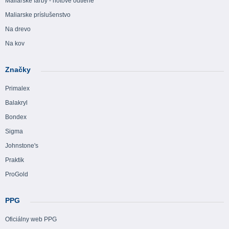
Maliarske farby - hotové odtiene
Maliarske príslušenstvo
Na drevo
Na kov
Značky
Primalex
Balakryl
Bondex
Sigma
Johnstone's
Praktik
ProGold
PPG
Oficiálny web PPG