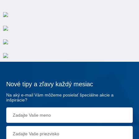
Nové tipy a zľavy každý mesiac
Na aký e-mail Vám môžeme posielať špeciálne akcie a
inšpirácie?