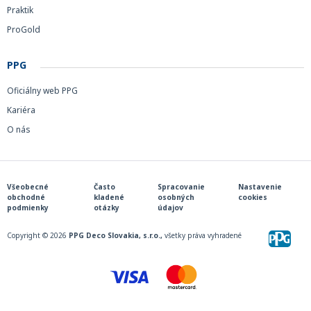
Praktik
ProGold
PPG
Oficiálny web PPG
Kariéra
O nás
Všeobecné
Často
Spracovanie
Nastavenie
obchodné
kladené
osobných
cookies
podmienky
otázky
údajov
Copyright © 2026
PPG Deco Slovakia, s.r.o.,
všetky práva vyhradené