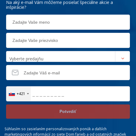
Na aký e-mail Vám môžeme posielať špeciálne akcie a
inšpirácie?
Vyberte predajňu
+421
Potvrdiť
Súhlasím so zasielaním personalizovaných ponúk a ďalších
marketingových informácií zo siete Dom farieb a od ostatných značiek