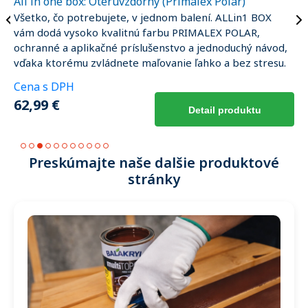
All in one box: Oteruvzdorný (Primalex Polar)
Všetko, čo potrebujete, v jednom balení. ALLin1 BOX
vám dodá vysoko kvalitnú farbu PRIMALEX POLAR,
ochranné a aplikačné príslušenstvo a jednoduchý návod,
vďaka ktorému zvládnete maľovanie ľahko a bez stresu.
Cena s DPH
62,99 €
Detail produktu
1
2
3
4
5
6
7
8
9
10
11
Preskúmajte naše dalšie produktové
stránky