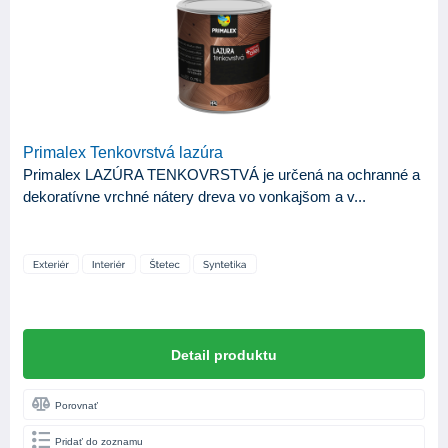
ZNAČKA
Balakryl
2
Bondex
3
Johnstone's
4
Primalex
3
Primalex Tenkovrstvá lazúra
Primalex LAZÚRA TENKOVRSTVÁ je určená na ochranné a
Slovlak
1
dekoratívne vrchné nátery dreva vo vonkajšom a v...
KATEGÓRIA
13
Produkty
APLIKAČNÉ NÁSTROJE
Striekacia pištoľ
2
Detail produktu
Valček
3
Porovnať
Štetec
10
Pridať do zoznamu