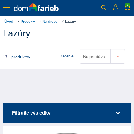
0
Úvod
Produkty
Na drevo
Lazúry
Lazúry
Radenie:
Najpredávanejšie
produktov
13
Filtrujte výsledky