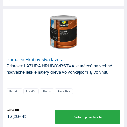
BÁZA
Syntetická
9
Vodouriediteľná
3
ODTIEŇ LESKU
Lesk
1
Primalex Hrubovrstvá lazúra
Mat
3
Primalex LAZÚRA HRUBOVRSTVÁ je určená na vrchné
Satin
3
hodvábne lesklé nátery dreva vo vonkajšom aj vo vnút...
Cena od
17,39 €
Detail produktu