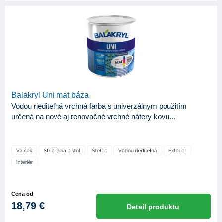
Balakryl Uni mat báza
Vodou riediteľná vrchná farba s univerzálnym použitím
určená na nové aj renovačné vrchné nátery kovu...
Cena od
18,79 €
Detail produktu