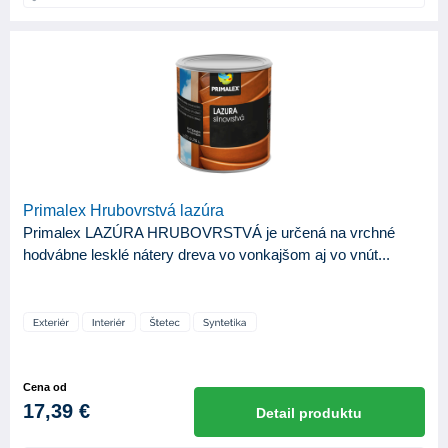
APLIKAČNÉ NÁSTROJE
Injektážne pištole
1
Striekacia pištoľ
26
Valček
28
Špongia
3
Štetec
40
Primalex Hrubovrstvá lazúra
Štetka
3
Primalex LAZÚRA HRUBOVRSTVÁ je určená na vrchné
hodvábne lesklé nátery dreva vo vonkajšom aj vo vnút...
BÁZA
Syntetická
21
Vodouriediteľná
22
Cena od
ODTIEŇ LESKU
17,39 €
Detail produktu
Lesk
4