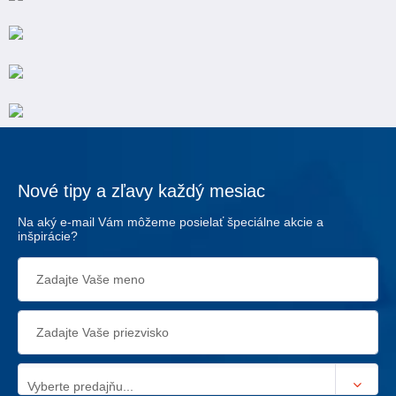
Nové tipy a zľavy každý mesiac
Na aký e-mail Vám môžeme posielať špeciálne akcie a
inšpirácie?
Vyberte predajňu...