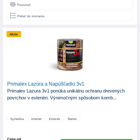
Mat
7
Porovnať
Pololesk
5
Pridať do zoznamu
Satin
3
Primalex Lazúra a Napúšťadlo 3v1
Primalex Lazura 3v1 ponúka unikátnu ochranu drevených
povrchov v exteriéri. Výnimočným spôsobom komb...
Cena od