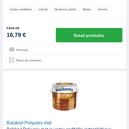
Cena od
16,79 €
Detail produktu
Porovnať
Pridať do zoznamu
Balakryl Polyurex mat