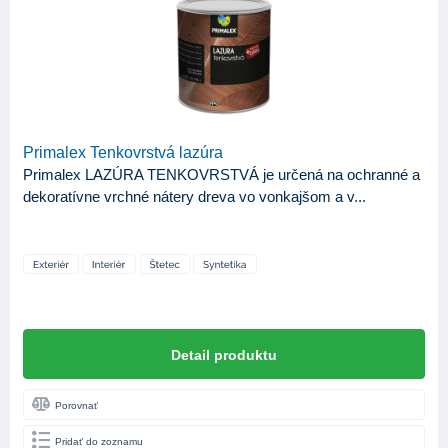
ZNAČKA
BKP
1
Balakryl
17
Bochemie
3
Bondex
11
Primalex Tenkovrstvá lazúra
Primalex LAZÚRA TENKOVRSTVÁ je určená na ochranné a
Color Company
1
dekoratívne vrchné nátery dreva vo vonkajšom a v...
Johnstone's
4
Primalex
11
Sigma Coatings
1
Slovlak
1
Detail produktu
KATEGÓRIA
Porovnať
50
Produkty
Pridať do zoznamu