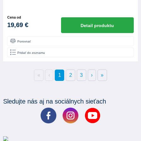
Cena od
19,69 €
Detail produktu
Porovnať
Pridať do zoznamu
«
‹
1
2
3
›
»
Sledujte nás aj na sociálnych sieťach