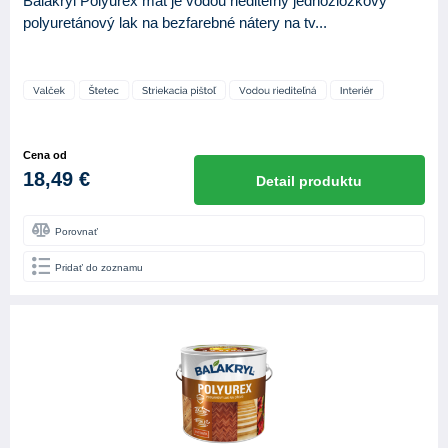
Balakryl Polyurex mat je vodou riediteľný jednozložkový
polyuretánový lak na bezfarebné nátery na tv...
Cena od
18,49 €
Detail produktu
Porovnať
Pridať do zoznamu