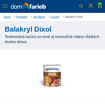
0
Úvod
Produkty
Na drevo
Lazúry
Balakryl Dixol
Balakryl Dixol
Tenkovrstvá lazúra na nové aj renovačné nátery všetkých
druhov dreva.