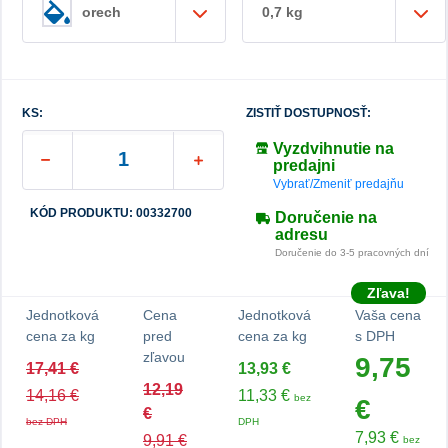
0,7 kg
orech
KS:
ZISTIŤ DOSTUPNOSŤ:
Vyzdvihnutie na
predajni
Vybrať/Zmeniť predajňu
KÓD PRODUKTU: 00332700
Doručenie na
adresu
Doručenie do 3-5 pracovných dní
Zľava!
Jednotková
Cena
Jednotková
Vaša cena
cena za kg
pred
cena za kg
s DPH
zľavou
9,75
17,41 €
13,93 €
12,19
14,16 €
11,33 €
bez
€
€
bez DPH
DPH
7,93 €
9,91 €
bez