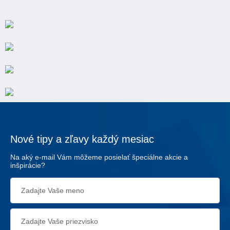
Nové tipy a zľavy každý mesiac
Na aký e-mail Vám môžeme posielať špeciálne akcie a
inšpirácie?