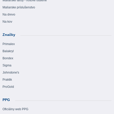
Maliarske farby - hotové odtiene
Maliarske príslušenstvo
Na drevo
Na kov
Značky
Primalex
Balakryl
Bondex
Sigma
Johnstone's
Praktik
ProGold
PPG
Oficiálny web PPG