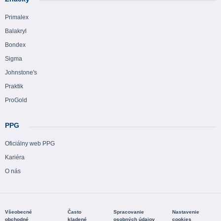
Primalex
Balakryl
Bondex
Sigma
Johnstone's
Praktik
ProGold
PPG
Oficiálny web PPG
Kariéra
O nás
Všeobecné
Často
Spracovanie
Nastavenie
obchodné
kladené
osobných údajov
cookies