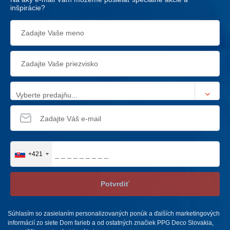
inšpirácie?
Vyberte predajňu...
+421
Potvrdiť
Súhlasím so zasielaním personalizovaných ponúk a ďalších marketingových
informácií zo siete Dom farieb a od ostatných značiek PPG Deco Slovakia,