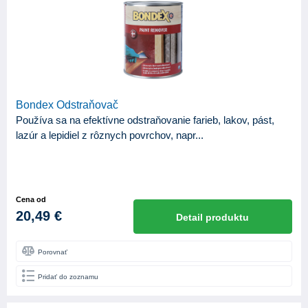
ZNAČKA
Balakryl
5
Bondex
1
Primalex
1
Slovlak
2
Bondex Odstraňovač
Používa sa na efektívne odstraňovanie farieb, lakov, pást,
KATEGÓRIA
lazúr a lepidiel z rôznych povrchov, napr...
9
Produkty
APLIKAČNÉ NÁSTROJE
Cena od
20,49 €
Striekacia pištoľ
3
Detail produktu
Valček
3
Porovnať
Štetec
4
Pridať do zoznamu
BÁZA