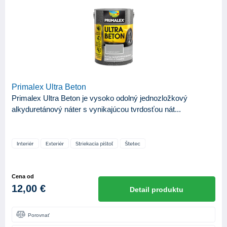
Vodouriediteľná
4
ODTIEŇ LESKU
Mat
1
Polomat
1
Primalex Ultra Beton
Primalex Ultra Beton je vysoko odolný jednozložkový
alkyduretánový náter s vynikajúcou tvrdosťou nát...
Cena od
12,00 €
Detail produktu
Porovnať