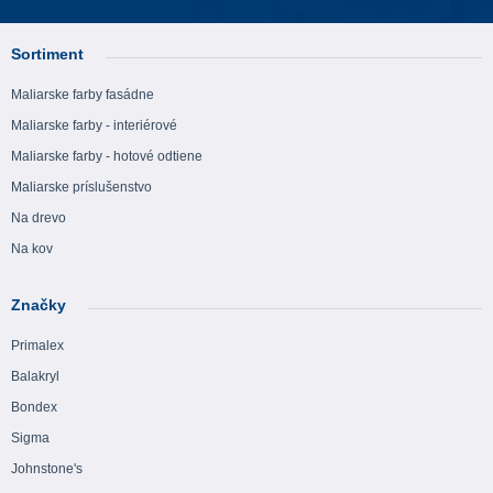
Sortiment
Maliarske farby fasádne
Maliarske farby - interiérové
Maliarske farby - hotové odtiene
Maliarske príslušenstvo
Na drevo
Na kov
Značky
Primalex
Balakryl
Bondex
Sigma
Johnstone's