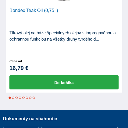
Bondex Teak Oil (0,75 l)
Tíkový olej na báze špeciálnych olejov s impregnačnou a
ochrannou funkciou na všetky druhy tvrdého d...
Cena od
16,79 €
Do košíka
1
2
3
4
5
6
7
8
Dokumenty na stiahnutie