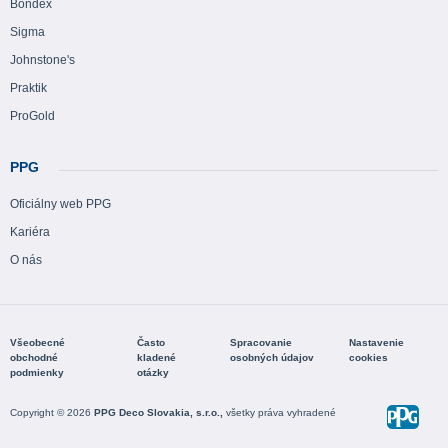
Bondex
Sigma
Johnstone's
Praktik
ProGold
PPG
Oficiálny web PPG
Kariéra
O nás
Všeobecné
Často
Spracovanie
Nastavenie
obchodné
kladené
osobných údajov
cookies
podmienky
otázky
Copyright © 2026
PPG Deco Slovakia, s.r.o.,
všetky práva vyhradené