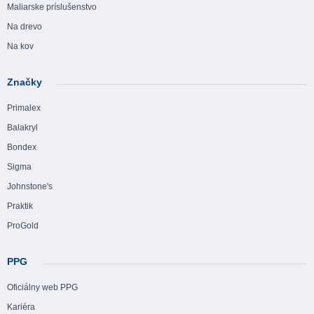
Maliarske príslušenstvo
Na drevo
Na kov
Značky
Primalex
Balakryl
Bondex
Sigma
Johnstone's
Praktik
ProGold
PPG
Oficiálny web PPG
Kariéra