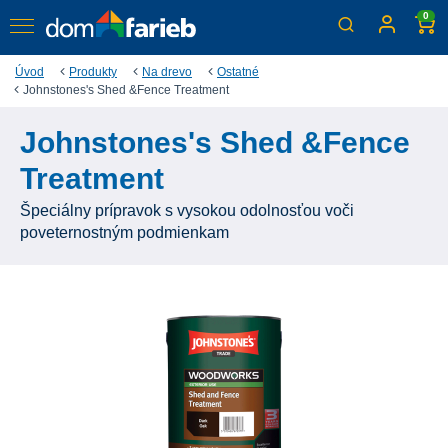
0
Úvod
Produkty
Na drevo
Ostatné
Johnstones's Shed &Fence Treatment
Johnstones's Shed &Fence
Treatment
Špeciálny prípravok s vysokou odolnosťou voči
poveternostným podmienkam