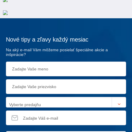
Nové tipy a zľavy každý mesiac
Na aký e-mail Vám môžeme posielať špeciálne akcie a
inšpirácie?
Vyberte predajňu