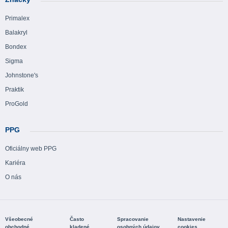
Primalex
Balakryl
Bondex
Sigma
Johnstone's
Praktik
ProGold
PPG
Oficiálny web PPG
Kariéra
O nás
Všeobecné
Často
Spracovanie
Nastavenie
obchodné
kladené
osobných údajov
cookies