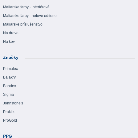
Maliarske farby - interiérové
Maliarske farby - hotové odtiene
Maliarske príslušenstvo
Na drevo
Na kov
Značky
Primalex
Balakryl
Bondex
Sigma
Johnstone's
Praktik
ProGold
PPG