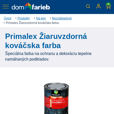
0
Úvod
Produkty
Na kov
Bezzákladové
Primalex Žiaruvzdorná kováčska farba
Primalex Žiaruvzdorná
kováčska farba
Špeciálna farba na ochranu a dekoráciu tepelne
namáhaných podkladov.