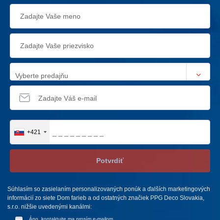
Vyberte predajňu
+421
Potvrdiť
Súhlasím so zasielaním personalizovaných ponúk a ďalších marketingových
informácií zo siete Dom farieb a od ostatných značiek PPG Deco Slovakia,
s.r.o. nižšie uvedenými kanálmi:
Áno, kontaktujte ma prosím e-mailom