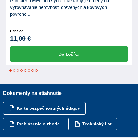
Primalex TMEL pod syntetické farby je určený na
vyrovnávanie nerovností drevených a kovových
povrcho...
Cena od
11,99 €
Do košíka
1
2
3
4
5
6
7
8
Dokumenty na stiahnutie
Karta bezpečnostných údajov
Prehlásenie o zhode
Technický list