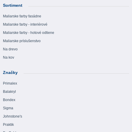
Sortiment
Maliarske farby fasádne
Maliarske farby - interiérové
Maliarske farby - hotové odtiene
Maliarske príslušenstvo
Na drevo
Na kov
Značky
Primalex
Balakryl
Bondex
Sigma
Johnstone's
Praktik