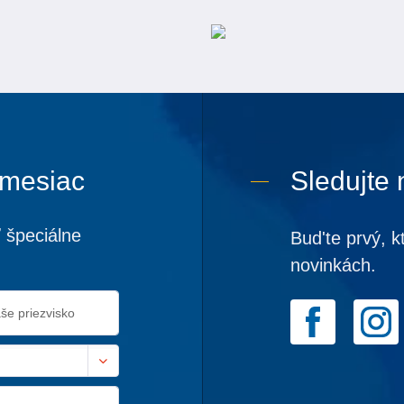
 mesiac
Sledujte 
 špeciálne
Bud'te prvý, k
novinkách.