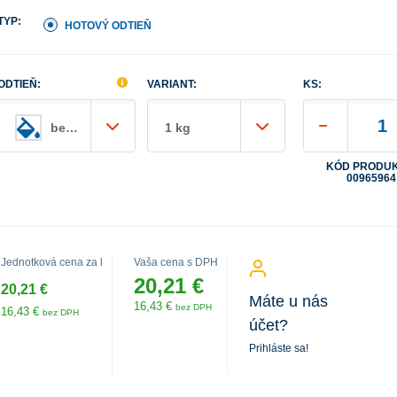
TYP:
HOTOVÝ ODTIEŇ
ODTIEŇ:
VARIANT:
KS:
bezfarebný
1 kg
KÓD PRODUK
00965964
Jednotková cena za l
Vaša cena s DPH
20,21 €
20,21 €
Máte u nás
16,43 €
bez DPH
16,43 €
bez DPH
účet?
Prihláste sa!