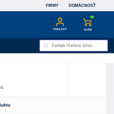
FIRMY
DOMÁCNOSŤ
0
PRIHLÁSIŤ
KOŠÍK
zu.
duktu