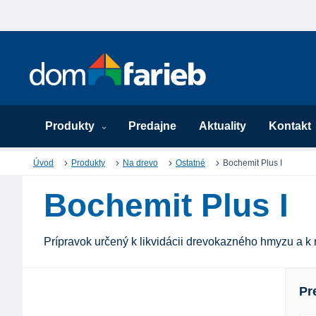
Produkty
Predajne
Aktuality
Kontakt
Úvod
Produkty
Na drevo
Ostatné
Bochemit Plus I
Bochemit Plus I
Prípravok určený k likvidácii drevokazného hmyzu a k
Pr