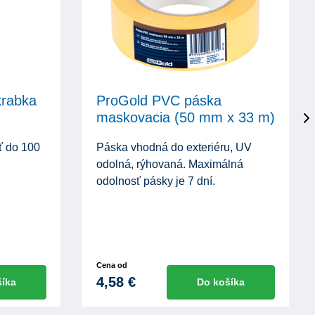
krabka
ProGold PVC páska
maskovacia (50 mm x 33 m)
ť do 100
Páska vhodná do exteriéru, UV
odolná, rýhovaná. Maximálná
odolnosť pásky je 7 dní.
Cena od
4,58 €
šíka
Do košíka