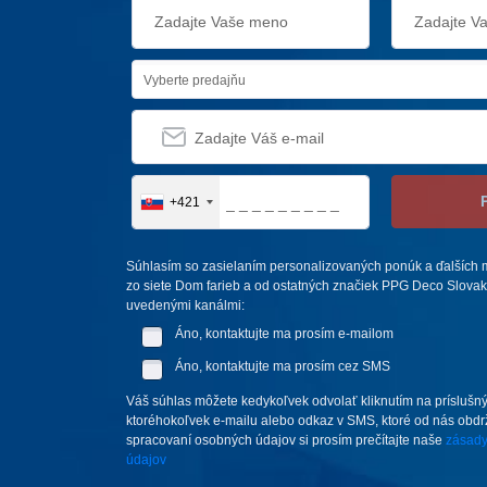
Vyberte predajňu
+421
Súhlasím so zasielaním personalizovaných ponúk a ďalších m
zo siete Dom farieb a od ostatných značiek PPG Deco Slovakia,
uvedenými kanálmi:
Áno, kontaktujte ma prosím e-mailom
Áno, kontaktujte ma prosím cez SMS
Váš súhlas môžete kedykoľvek odvolať kliknutím na príslušný
ktoréhokoľvek e-mailu alebo odkaz v SMS, ktoré od nás obdrží
spracovaní osobných údajov si prosím prečítajte naše
zásady
údajov