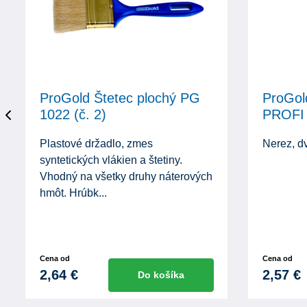
ProGold Štetec plochý PG
ProGol
1022 (č. 2)
PROFI
Plastové držadlo, zmes
Nerez, d
syntetických vlákien a štetiny.
Vhodný na všetky druhy náterových
hmôt. Hrúbk...
Cena od
Cena od
2,64 €
2,57 €
Do košíka