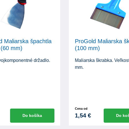
d Maliarska špachtla
ProGold Maliarska š
 (60 mm)
(100 mm)
vojkomponentné držadlo.
Maliarska škrabka. Veľkos
mm.
Cena od
1,54 €
Do košíka
Do ko