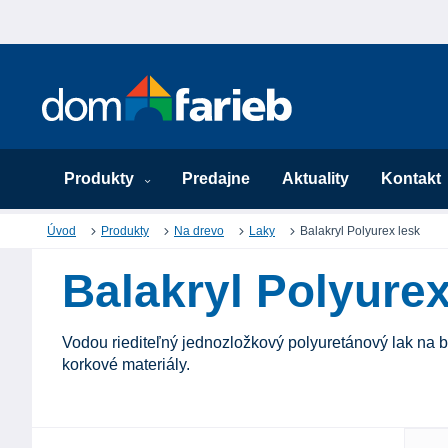
Produkty
Predajne
Aktuality
Kontakt
Úvod
Produkty
Na drevo
Laky
Balakryl Polyurex lesk
Balakryl Polyurex
Vodou riediteľný jednozložkový polyuretánový lak na b
korkové materiály.