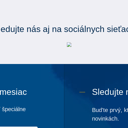
ledujte nás aj na sociálnych sieťa
 mesiac
Sledujte 
 špeciálne
Bud'te prvý, k
novinkách.