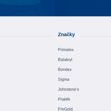
Značky
Primalex
Balakryl
Bondex
Sigma
Johnstone's
Praktik
ProGold