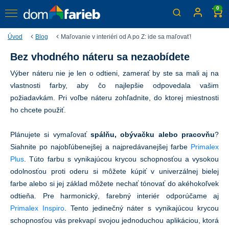
0
Úvod
Blog
Maľovanie v interiéri od A po Z: ide sa maľovať!
Bez vhodného náteru sa nezaobídete
Maľovanie v interiéri od A po
Výber náteru nie je len o odtieni, zamerať by ste sa mali aj na
Z: ide sa maľovať!
vlastnosti farby, aby čo najlepšie odpovedala vašim
Nábytok presunutý, podlaha zakrytá, steny umyté,
požiadavkám. Pri voľbe náteru zohľadnite, do ktorej miestnosti
spravené a napenetrované – ak máte splnený svoj to-do
ho chcete použiť.
list prípravy na maľovanie, môžete sa s radosťou pustiť
do samotnej realizácie. Ale ako na to?
Plánujete si vymaľovať
spálňu, obývačku alebo pracovňu
?
Siahnite po najobľúbenejšej a najpredávanejšej farbe
Primalex
Plus
. Túto farbu s vynikajúcou krycou schopnosťou a vysokou
odolnosťou proti oderu si môžete kúpiť v univerzálnej bielej
farbe alebo si jej základ môžete nechať tónovať do akéhokoľvek
odtieňa. Pre harmonický, farebný interiér odporúčame aj
Primalex Inspiro
. Tento jedinečný náter s vynikajúcou krycou
schopnosťou vás prekvapí svojou jednoduchou aplikáciou, ktorá