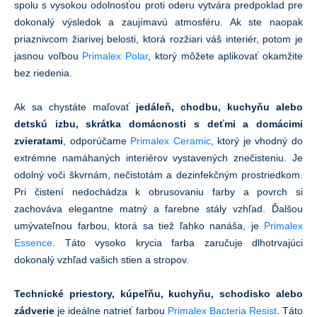
spolu s vysokou odolnosťou proti oderu vytvára predpoklad pre
dokonalý výsledok a zaujímavú atmosféru. Ak ste naopak
priaznivcom žiarivej belosti, ktorá rozžiari váš interiér, potom je
jasnou voľbou
Primalex Polar
, ktorý môžete aplikovať okamžite
bez riedenia.
Ak sa chystáte maľovať
jedáleň, chodbu, kuchyňu alebo
detskú izbu, skrátka domácnosti s deťmi a domácimi
zvieratami
, odporúčame
Primalex Ceramic
, ktorý je vhodný do
extrémne namáhaných interiérov vystavených znečisteniu. Je
odolný voči škvrnám, nečistotám a dezinfekčným prostriedkom.
Pri čistení nedochádza k obrusovaniu farby a povrch si
zachováva elegantne matný a farebne stály vzhľad. Ďalšou
umývateľnou farbou, ktorá sa tiež ľahko nanáša, je
Primalex
Essence
. Táto vysoko krycia farba zaručuje dlhotrvajúci
dokonalý vzhľad vašich stien a stropov.
Technické priestory, kúpeľňu, kuchyňu, schodisko alebo
zádverie
je ideálne natrieť farbou
Primalex Bacteria Resist
. Táto