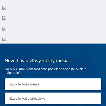
Nové tipy a zľavy každý mesiac
Na aký e-mail Vám môžeme posielať špeciálne akcie a
inšpirácie?