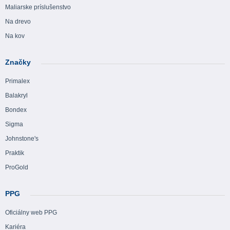
Maliarske príslušenstvo
Na drevo
Na kov
Značky
Primalex
Balakryl
Bondex
Sigma
Johnstone's
Praktik
ProGold
PPG
Oficiálny web PPG
Kariéra