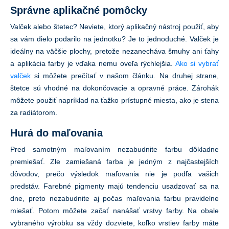
Správne aplikačné pomôcky
Valček alebo štetec? Neviete, ktorý aplikačný nástroj použiť, aby
sa vám dielo podarilo na jednotku? Je to jednoduché. Valček je
ideálny na väčšie plochy, pretože nezanecháva šmuhy ani ťahy
a aplikácia farby je vďaka nemu oveľa rýchlejšia.
Ako si vybrať
valček
si môžete prečítať v našom článku. Na druhej strane,
štetce sú vhodné na dokončovacie a opravné práce. Zárohák
môžete použiť napríklad na ťažko prístupné miesta, ako je stena
za radiátorom.
Hurá do maľovania
Pred samotným maľovaním nezabudnite farbu dôkladne
premiešať. Zle zamiešaná farba je jedným z najčastejších
dôvodov, prečo výsledok maľovania nie je podľa vašich
predstáv. Farebné pigmenty majú tendenciu usadzovať sa na
dne, preto nezabudnite aj počas maľovania farbu pravidelne
miešať. Potom môžete začať nanášať vrstvy farby. Na obale
vybraného výrobku sa vždy dozviete, koľko vrstiev farby máte