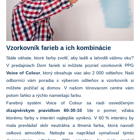
Vzorkovník farieb a ich kombinácie
Stále váhate, ktoré farby zvoliť, aby ladili a lahodili vášmu oku?
V predajniach Dom farieb si môžete pozrieť vzorkovník PPG
Voice of Colour
, ktorý obsahuje viac ako 2 000 odtieňov. Naši
odborníci vám poradia s výberom odtieňov a vzorkovník si
môžete požičať aj domov. V našom tónovacom centre vám
potom ľahko a rýchlo namiešajú farbu.
Farebný systém Voice of Colour sa riadi osvedčeným
dizajnérskym pravidlom 60-30-10
. Ide o pomer, vďaka
ktorému farby v interiéri najlepšie vyniknú. V 60 % interiéru by
mala prevládať skôr neutrálna a tlmená farba, ktorá navodí
celkovú atmosféru. Nebojte sa napríklad vymaľovať týmto