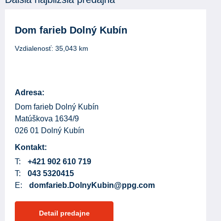
Dom farieb Dolný Kubín
Vzdialenosť:
35,043
km
Adresa:
Dom farieb Dolný Kubín
Matúškova 1634/9
026 01 Dolný Kubín
Kontakt:
T:
+421 902 610 719
T:
043 5320415
E:
domfarieb.DolnyKubin@ppg.com
Detail predajne