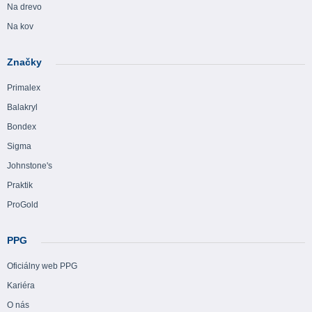
Na drevo
Na kov
Značky
Primalex
Balakryl
Bondex
Sigma
Johnstone's
Praktik
ProGold
PPG
Oficiálny web PPG
Kariéra
O nás