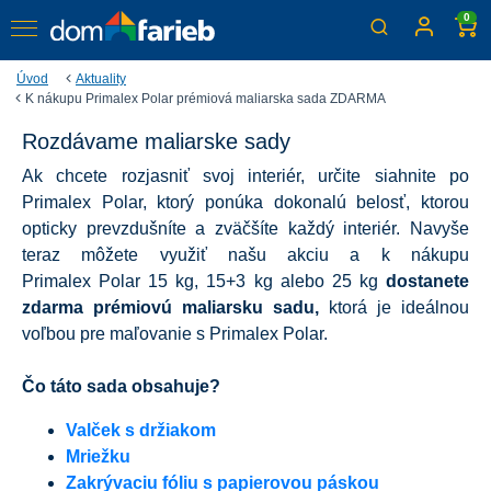
0
Úvod
Aktuality
K nákupu Primalex Polar prémiová maliarska sada ZDARMA
Rozdávame maliarske sady
K nákupu Primalex Polar
Ak chcete rozjasniť svoj interiér, určite siahnite po
prémiová maliarska sada
Primalex Polar, ktorý ponúka dokonalú belosť, ktorou
ZDARMA
opticky prevzdušníte a zväčšíte každý interiér. Navyše
teraz môžete využiť našu akciu a k nákupu
Získajte všetko, čo potrebujete k Vášmu maľovaniu
Primalex Polar 15 kg, 15+3 kg alebo 25 kg
dostanete
zdarma prémiovú maliarsku sadu,
ktorá je ideálnou
voľbou pre maľovanie s Primalex Polar.
Čo táto sada obsahuje?
Valček s držiakom
Mriežku
Zakrývaciu fóliu s papierovou páskou