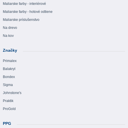
Maliarske farby - interiérové
Maliarske farby - hotové odtiene
Maliarske príslušenstvo
Na drevo
Na kov
Značky
Primalex
Balakryl
Bondex
Sigma
Johnstone's
Praktik
ProGold
PPG