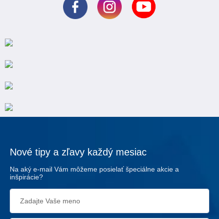
Nové tipy a zľavy každý mesiac
Na aký e-mail Vám môžeme posielať špeciálne akcie a
inšpirácie?