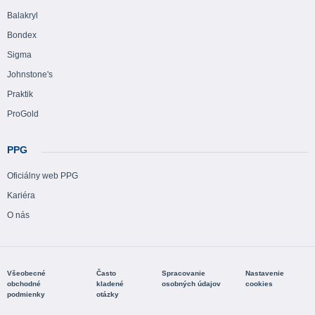
Balakryl
Bondex
Sigma
Johnstone's
Praktik
ProGold
PPG
Oficiálny web PPG
Kariéra
O nás
Všeobecné
Často
Spracovanie
Nastavenie
obchodné
kladené
osobných údajov
cookies
podmienky
otázky