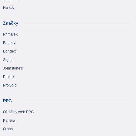
Na kov
Značky
Primalex
Balakryl
Bondex
Sigma
Johnstone's
Praktik
ProGold
PPG
Oficiálny web PPG
Kariéra
O nás