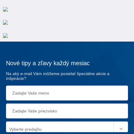
Nové tipy a zľavy každý mesiac
Na aký e-mail Vám môžeme posielať špeciálne akcie a
inšpirácie?
Vyberte predajňu