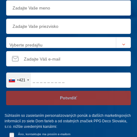
Vyberte predajňu
+421
Potvrdiť
Súhlasím so zasielaním personalizovaných ponúk a ďalších marketingových
informácií zo siete Dom farieb a od ostatných značiek PPG Deco Slovakia,
s.r.o. nižšie uvedenými kanálmi:
Áno, kontaktujte ma prosím e-mailom