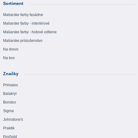
Sortiment
Maliarske farby fasádne
Maliarske farby - interiérové
Maliarske farby - hotové odtiene
Maliarske príslušenstvo
Na drevo
Na kov
Značky
Primalex
Balakryl
Bondex
Sigma
Johnstone's
Praktik
ProGold