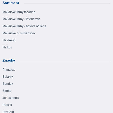
Sortiment
Maliarske farby fasádne
Maliarske farby - interiérové
Maliarske farby - hotové odtiene
Maliarske príslušenstvo
Na drevo
Na kov
Značky
Primalex
Balakryl
Bondex
Sigma
Johnstone's
Praktik
ProGold