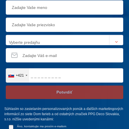
Vyberte predajňu
+421
Potvrdiť
Súhlasím so zasielaním personalizovaných ponúk a ďalších marketingových
informácií zo siete Dom farieb a od ostatných značiek PPG Deco Slovakia,
s.r.o. nižšie uvedenými kanálmi:
Áno, kontaktujte ma prosím e-mailom