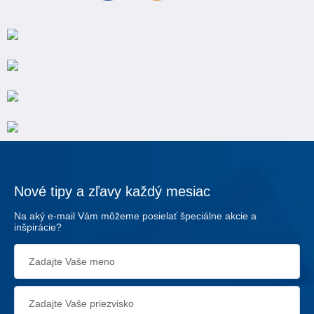
Nové tipy a zľavy každý mesiac
Na aký e-mail Vám môžeme posielať špeciálne akcie a
inšpirácie?