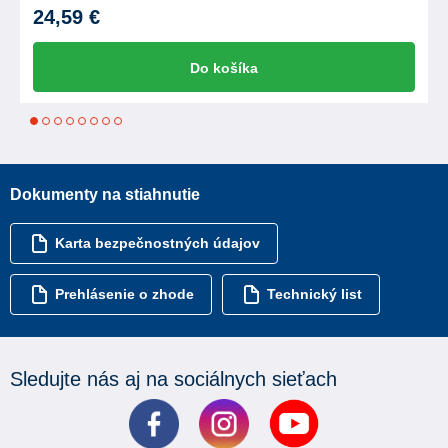
24,59 €
Do košíka
1
2
3
4
5
6
7
8
Dokumenty na stiahnutie
Karta bezpečnostných údajov
Prehlásenie o zhode
Technický list
Sledujte nás aj na sociálnych sieťach