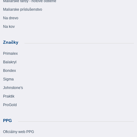
Maliarske farby - hotové odtiene
Maliarske príslušenstvo
Na drevo
Na kov
Značky
Primalex
Balakryl
Bondex
Sigma
Johnstone's
Praktik
ProGold
PPG
Oficiálny web PPG