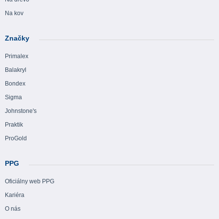
Na kov
Značky
Primalex
Balakryl
Bondex
Sigma
Johnstone's
Praktik
ProGold
PPG
Oficiálny web PPG
Kariéra
O nás