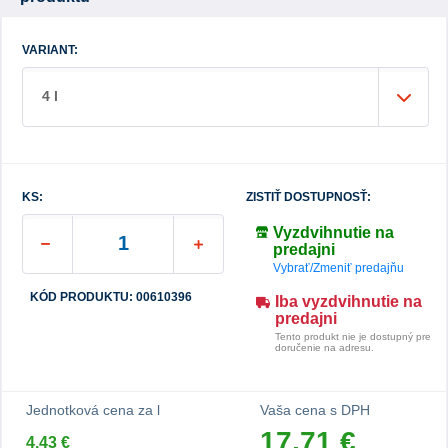
VARIANT:
4 l
KS:
ZISTIŤ DOSTUPNOSŤ:
Vyzdvihnutie na
predajni
Vybrať/Zmeniť predajňu
KÓD PRODUKTU: 00610396
Iba vyzdvihnutie na
predajni
Tento produkt nie je dostupný pre
doručenie na adresu.
Jednotková cena za l
Vaša cena s DPH
17,71 €
4,43 €