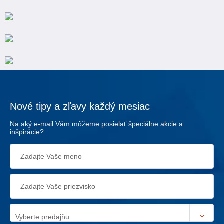
Nové tipy a zľavy každý mesiac
Na aký e-mail Vám môžeme posielať špeciálne akcie a
inšpirácie?
Vyberte predajňu