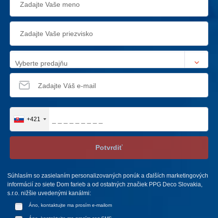
Vyberte predajňu
+421
Potvrdiť
Súhlasím so zasielaním personalizovaných ponúk a ďalších marketingových
informácií zo siete Dom farieb a od ostatných značiek PPG Deco Slovakia,
s.r.o. nižšie uvedenými kanálmi:
Áno, kontaktujte ma prosím e-mailom