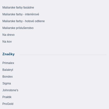
Maliarske farby fasádne
Maliarske farby - interiérové
Maliarske farby - hotové odtiene
Maliarske príslušenstvo
Na drevo
Na kov
Značky
Primalex
Balakryl
Bondex
Sigma
Johnstone's
Praktik
ProGold