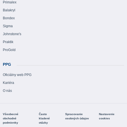
Primalex
Balakryl
Bondex
Sigma
Johnstone's
Praktik
ProGold
PPG
Oficiálny web PPG
Kariéra
O nás
Všeobecné
Často
Spracovanie
Nastavenie
obchodné
kladené
osobných údajov
cookies
podmienky
otázky