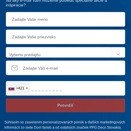
Na aký e-mail Vám môžeme posielať špeciálne akcie a
inšpirácie?
Vyberte predajňu
+421
Potvrdiť
Súhlasím so zasielaním personalizovaných ponúk a ďalších marketingových
informácií zo siete Dom farieb a od ostatných značiek PPG Deco Slovakia,