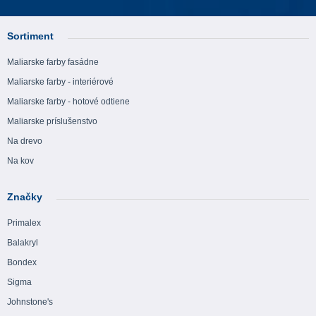
Sortiment
Maliarske farby fasádne
Maliarske farby - interiérové
Maliarske farby - hotové odtiene
Maliarske príslušenstvo
Na drevo
Na kov
Značky
Primalex
Balakryl
Bondex
Sigma
Johnstone's