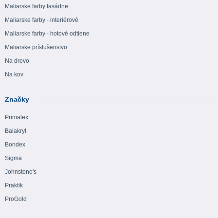
Maliarske farby fasádne
Maliarske farby - interiérové
Maliarske farby - hotové odtiene
Maliarske príslušenstvo
Na drevo
Na kov
Značky
Primalex
Balakryl
Bondex
Sigma
Johnstone's
Praktik
ProGold