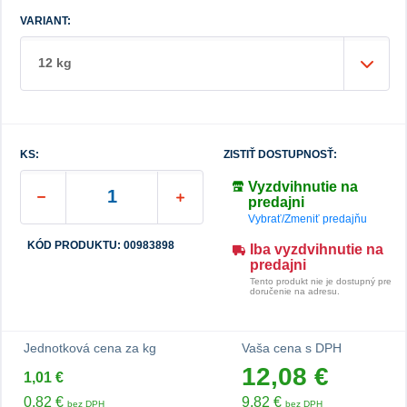
VARIANT:
12 kg
KS:
ZISTIŤ DOSTUPNOSŤ:
Vyzdvihnutie na
predajni
Vybrať/Zmeniť predajňu
KÓD PRODUKTU: 00983898
Iba vyzdvihnutie na
predajni
Tento produkt nie je dostupný pre
doručenie na adresu.
Jednotková cena za kg
Vaša cena s DPH
12,08 €
1,01 €
0,82 €
9,82 €
bez DPH
bez DPH