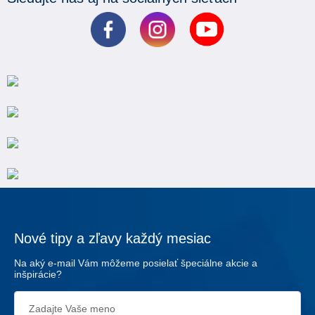
Nové tipy a zľavy každý mesiac
Na aký e-mail Vám môžeme posielať špeciálne akcie a
inšpirácie?