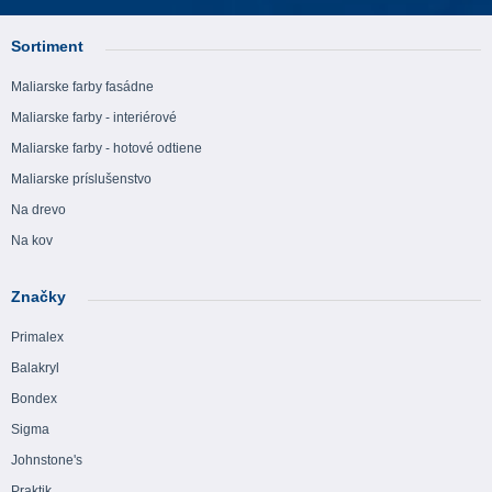
Sortiment
Maliarske farby fasádne
Maliarske farby - interiérové
Maliarske farby - hotové odtiene
Maliarske príslušenstvo
Na drevo
Na kov
Značky
Primalex
Balakryl
Bondex
Sigma
Johnstone's
Praktik