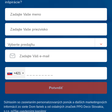
inšpirácie?
Vyberte predajňu
+421
Potvrdiť
Súhlasím so zasielaním personalizovaných ponúk a ďalších marketingových
informácií zo siete Dom farieb a od ostatných značiek PPG Deco Slovakia,
s.r.o. nižšie uvedenými kanálmi: