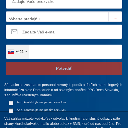
Vyberte predajňu
+421
Potvrdiť
Súhlasím so zasielaním personalizovaných ponúk a ďalších marketingových
informácií zo siete Dom farieb a od ostatných značiek PPG Deco Slovakia,
s.r.o. nižšie uvedenými kanálmi:
Áno, kontaktujte ma prosím e-mailom
Áno, kontaktujte ma prosím cez SMS
Váš súhlas môžete kedykoľvek odvolať kliknutím na príslušný odkaz v päte
strany ktoréhokoľvek e-mailu alebo odkaz v SMS, ktoré od nás obdržíte. Pre