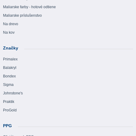
Maliarske farby - hotové odtiene
Maliarske príslušenstvo
Na drevo
Na kov
Značky
Primalex
Balakryl
Bondex
Sigma
Johnstone's
Praktik
ProGold
PPG