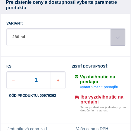
Pre zistenie ceny a dostupnosti vyberte parametre
produktu
VARIANT:
280 ml
KS:
ZISTIŤ DOSTUPNOSŤ:
Vyzdvihnutie na
predajni
Vybrať/Zmeniť predajňu
KÓD PRODUKTU: 00976362
Iba vyzdvihnutie na
predajni
Tento produkt nie je dostupný pre
doručenie na adresu.
Jednotková cena za l
Vaša cena s DPH