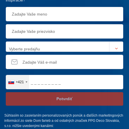
Vyberte predajňu
+421
Potvrdiť
Súhlasím so zasielaním personalizovaných ponúk a ďalších marketingových
informácií zo siete Dom farieb a od ostatných značiek PPG Deco Slovakia,
s.r.o. nižšie uvedenými kanálmi: