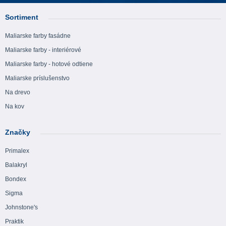
Sortiment
Maliarske farby fasádne
Maliarske farby - interiérové
Maliarske farby - hotové odtiene
Maliarske príslušenstvo
Na drevo
Na kov
Značky
Primalex
Balakryl
Bondex
Sigma
Johnstone's
Praktik