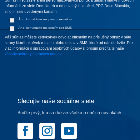
Súhlasím so zasielaním personalizovaných ponúk a ďalších marketingových
informácií zo siete Dom farieb a od ostatných značiek PPG Deco Slovakia,
s.r.o. nižšie uvedenými kanálmi:
Áno, kontaktujte ma prosím e-mailom
Áno, kontaktujte ma prosím cez SMS
Váš súhlas môžete kedykoľvek odvolať kliknutím na príslušný odkaz v päte
strany ktoréhokoľvek e-mailu alebo odkaz v SMS, ktoré od nás obdržíte. Pre
viac informácií o spracovaní osobných údajov si prosím prečítajte naše
zásady ochrany osobných údajov
Sledujte naše sociálne siete
Bud'te prvý, kto sa dozvie všetko o našich novinkách.