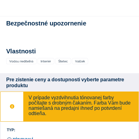
Bezpečnostné upozornenie
Vlastnosti
Pre zistenie ceny a dostupnosti vyberte parametre
produktu
V prípade vyzdvihnutia tónovanej farby
počítajte s drobným čakaním. Farba Vám bude
namiešaná na predajni ihneď po potvrdení
odtieňa.
TYP: