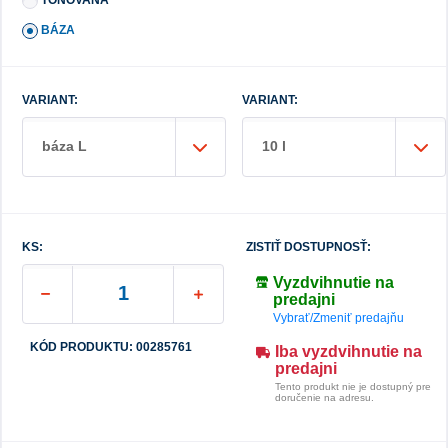
BÁZA
VARIANT:
VARIANT:
báza L
10 l
KS:
ZISTIŤ DOSTUPNOSŤ:
Vyzdvihnutie na
predajni
Vybrať/Zmeniť predajňu
KÓD PRODUKTU: 00285761
Iba vyzdvihnutie na
predajni
Tento produkt nie je dostupný pre
doručenie na adresu.