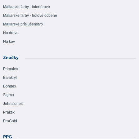
Maliarske farby - interiérové
Maliarske farby - hotové odtiene
Maliarske príslušenstvo
Na drevo
Na kov
Značky
Primalex
Balakryl
Bondex
Sigma
Johnstone's
Praktik
ProGold
PPG