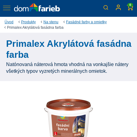
0
Úvod
Produkty
Na stenu
Fasádné farby a omietky
Primalex Akrylátová fasádna farba
Primalex Akrylátová fasádna
farba
Natónovaná náterová hmota vhodná na vonkajšie nátery
všetkých typov vyzretých minerálnych omietok.