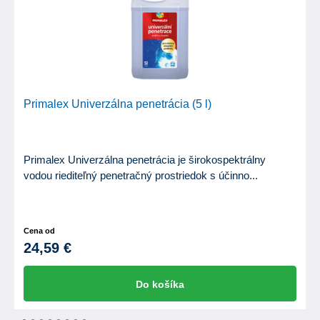
Primalex Univerzálna penetrácia (5 l)
Primalex Univerzálna penetrácia je širokospektrálny
vodou riediteľný penetračný prostriedok s účinno...
Cena od
24,59 €
Do košíka