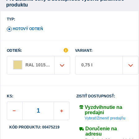
produktu
TYP:
HOTOVÝ ODTIEŇ
ODTIEŇ:
VARIANT:
0,75 l
RAL 1015 Slonová kosť svetlá
KS:
ZISTIŤ DOSTUPNOSŤ:
Vyzdvihnutie na
predajni
Vybrať/Zmeniť predajňu
KÓD PRODUKTU: 00475219
Doručenie na
adresu