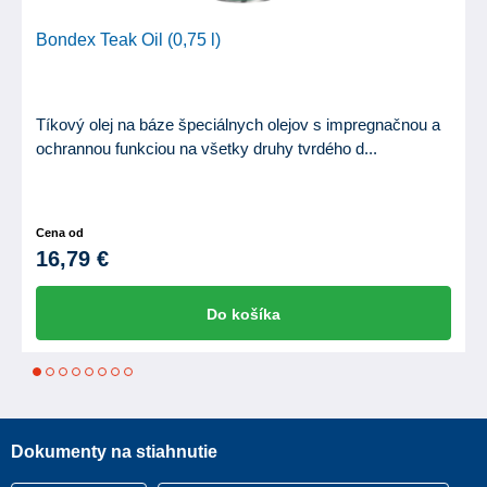
Bondex Teak Oil (0,75 l)
Tíkový olej na báze špeciálnych olejov s impregnačnou a
ochrannou funkciou na všetky druhy tvrdého d...
Cena od
16,79 €
Do košíka
1
2
3
4
5
6
7
8
Dokumenty na stiahnutie