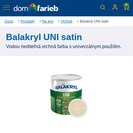
0
Úvod
Produkty
Na kov
Vrchné
Balakryl UNI satin
Balakryl UNI satin
Vodou riediteľná vrchná farba s univerzálnym použitím.