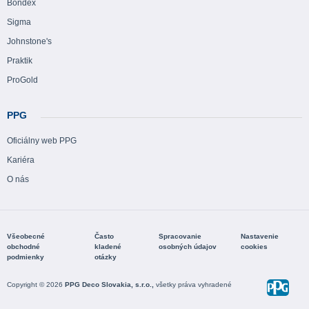
Bondex
Sigma
Johnstone's
Praktik
ProGold
PPG
Oficiálny web PPG
Kariéra
O nás
Všeobecné
Často
Spracovanie
Nastavenie
obchodné
kladené
osobných údajov
cookies
podmienky
otázky
Copyright © 2026
PPG Deco Slovakia, s.r.o.,
všetky práva vyhradené