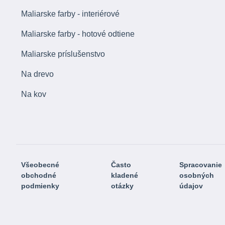
Maliarske farby - interiérové
Maliarske farby - hotové odtiene
Maliarske príslušenstvo
Na drevo
Na kov
Všeobecné
Často
Spracovanie
obchodné
kladené
osobných
podmienky
otázky
údajov