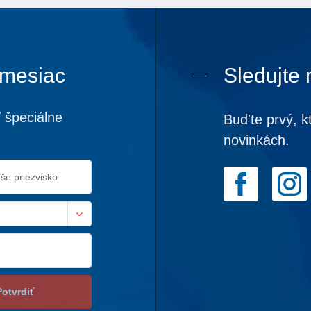
 mesiac
Sledujte 
 špeciálne
Bud'te prvý, k
novinkách.
Potvrdiť