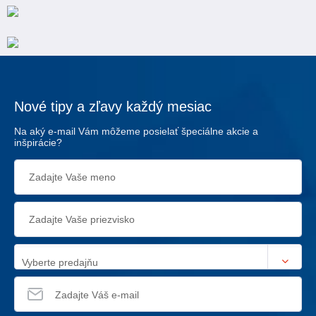
Nové tipy a zľavy každý mesiac
Na aký e-mail Vám môžeme posielať špeciálne akcie a
inšpirácie?
Vyberte predajňu