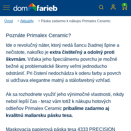
0
Úvod
Aktuality
Páska zadarmo k nákupu Primalex Ceramic
Páska zadarmo k nákupu
Poznáte Primalex Ceramic?
Primalex Ceramic
Ide o revolučný náter, ktorý nedá šancu žiadnej špine a
nečistote, nakoľko je
extra čistiteľný a odolný proti
Využite našu akciu a získajte k nákupu Primalex Ceramic
škvrnám.
Vďaka jeho špeciálnemu povrchu je možné
maliarsku pásku zn. tesa ZADARMO
b
ežné aj problematické škvrny veľmi jednoducho
odstrániť. Pri čistení nedochádza k oderu farby a povrch
si udržiava elegantne matný a stálofarebný vzhľad.
Ak sa rozhodnete využiť jeho výnimočné vlastnosti, nikdy
nebol lepší čas - teraz vám totiž k nákupu hotových
odtieňov Primalex Ceramic
pribalíme zadarmo aj
kvalitnú maliarsku pásku tesa.
Maskovacia papierová páska tesa 4333 PRECISION