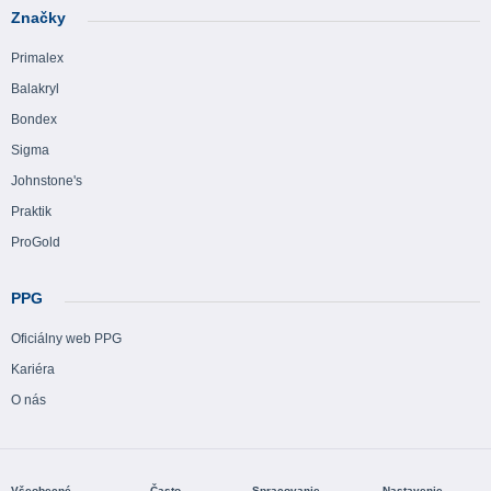
Značky
Primalex
Balakryl
Bondex
Sigma
Johnstone's
Praktik
ProGold
PPG
Oficiálny web PPG
Kariéra
O nás
Všeobecné
Často
Spracovanie
Nastavenie