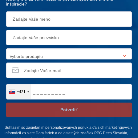
inšpirácie?
Vyberte predajňu
+421
Potvrdiť
Súhlasím so zasielaním personalizovaných ponúk a ďalších marketingových
informácií zo siete Dom farieb a od ostatných značiek PPG Deco Slovakia,