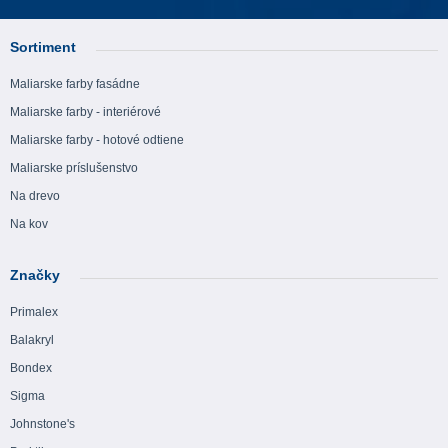
Sortiment
Maliarske farby fasádne
Maliarske farby - interiérové
Maliarske farby - hotové odtiene
Maliarske príslušenstvo
Na drevo
Na kov
Značky
Primalex
Balakryl
Bondex
Sigma
Johnstone's