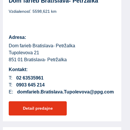
Dom farieb Bratislava- Petržalka
Vzdialenosť:
5598,621
km
Adresa:
Dom farieb Bratislava- Petržalka
Tupolevova 21
851 01 Bratislava- Petržalka
Kontakt:
T:
02 63535961
T:
0903 645 214
E:
domfarieb.Bratislava.Tupolevova@ppg.com
Detail predajne