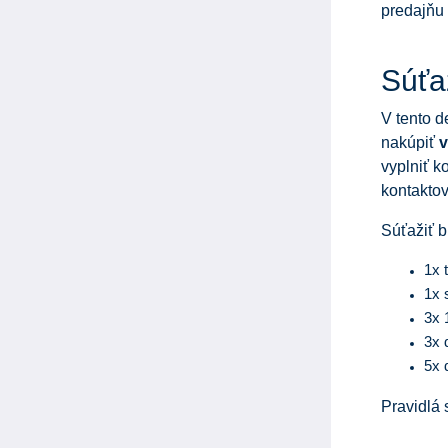
predajňu
Súťa
V tento d
nakúpiť
v
vyplniť k
kontaktov
Súťažiť b
1x 
1x 
3x 
3x 
5x 
Pravidlá 