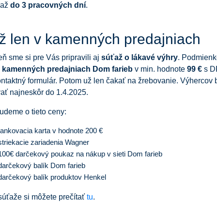
 až
do 3 pracovných dní
.
ž len v kamenných predajniach
eň sme si pre Vás pripravili aj
súťaž o lákavé výhry
. Podmienk
 kamenných predajniach Dom farieb
v min. hodnote
99 €
s D
ontaktný formulár. Potom už len čakať na žrebovanie. Výherco
ať najneskôr do 1.4.2025.
udeme o tieto ceny:
tankovacia karta v hodnote 200 €
striekacie zariadenia Wagner
100€ darčekový poukaz na nákup v sieti Dom farieb
darčekový balík Dom farieb
darčekový balík produktov Henkel
súťaže si môžete prečítať
tu
.