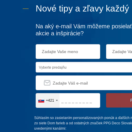
Nové tipy a zľavy každý
Na aký e-mail Vám môžeme posielať
akcie a inšpirácie?
Vyberte predajňu
+421
Súhlasím so zasielaním personalizovaných ponúk a ďalších m
zo siete Dom farieb a od ostatných značiek PPG Deco Slovakia,
uvedenými kanálmi: