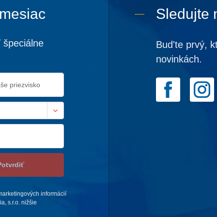
 mesiac
Sledujte 
 špeciálne
Bud'te prvý, k
novinkách.
Potvrdiť
arketingových informácií
 s.r.o. nižšie