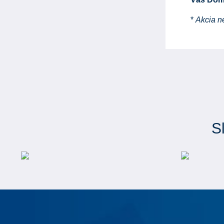
*
Akcia n
S