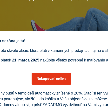
a sezóna je tu!
reto skvelú akciu, ktorá platí v kamenných predajniach aj na e-
 piatok
21
.
marca 2025
nakúpite všetko potrebné k maľovaniu 
Nakupovať online
ny budú v tento deň automaticky znížené o 20%. Stačí si len vy
orú potrebujete, vložiť ju do košíka a Vašu objednávku si môžete
až domov alebo si ju prísť ZADARMO vyzdvihnúť na Vami vybra