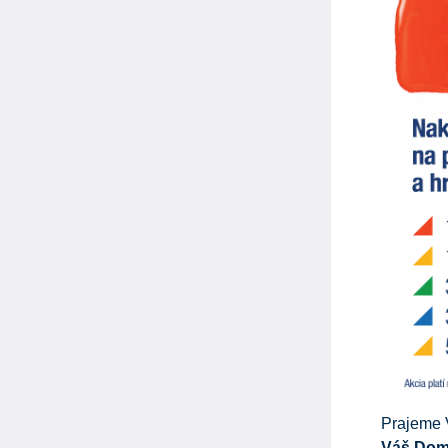
Prajeme 
Váš Dom 