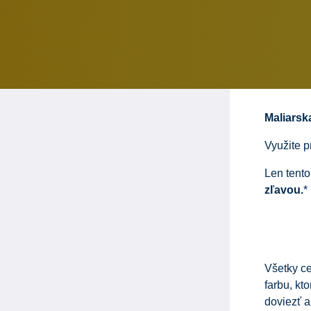
Maliarsk
Využite p
Len tento
zľavou.
*
Všetky ce
farbu, kt
doviezť 