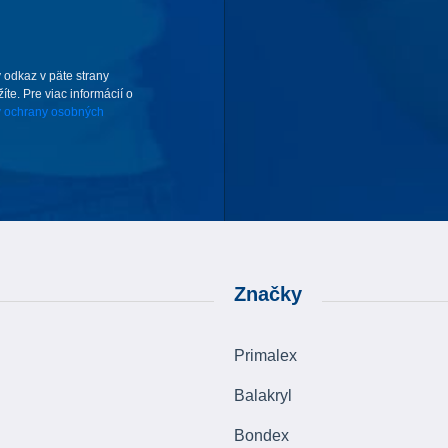
 odkaz v päte strany
te. Pre viac informácií o
 ochrany osobných
Značky
Primalex
Balakryl
Bondex