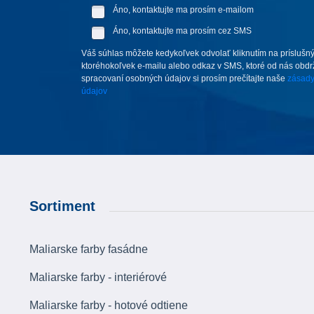
Áno, kontaktujte ma prosím e-mailom
Áno, kontaktujte ma prosím cez SMS
Váš súhlas môžete kedykoľvek odvolať kliknutím na príslušný
ktoréhokoľvek e-mailu alebo odkaz v SMS, ktoré od nás obdrží
spracovaní osobných údajov si prosím prečítajte naše
zásady
údajov
Sortiment
Maliarske farby fasádne
Maliarske farby - interiérové
Maliarske farby - hotové odtiene