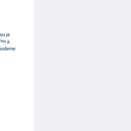
ou je
PH a
v budeme