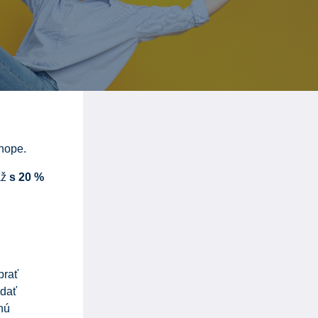
shope.
až
s 20 %
brať
 dať
nú