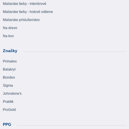
Maliarske farby - interiérové
Maliarske farby - hotové odtiene
Maliarske príslušenstvo
Na drevo
Na kov
Značky
Primalex
Balakryl
Bondex
Sigma
Johnstone's
Praktik
ProGold
PPG