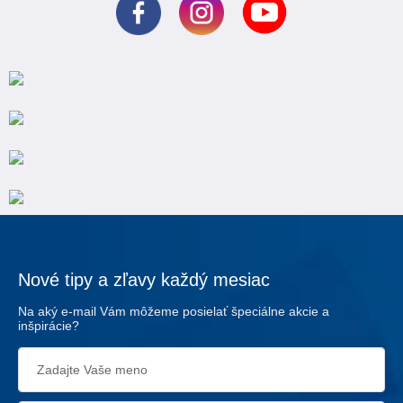
Nové tipy a zľavy každý mesiac
Na aký e-mail Vám môžeme posielať špeciálne akcie a
inšpirácie?