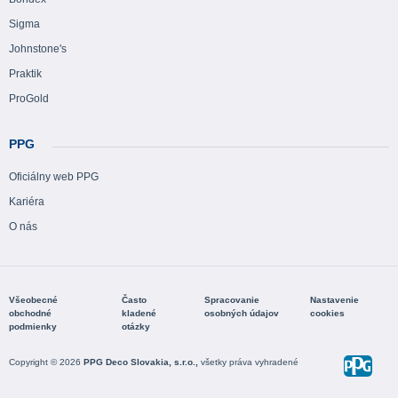
Sigma
Johnstone's
Praktik
ProGold
PPG
Oficiálny web PPG
Kariéra
O nás
Všeobecné
Často
Spracovanie
Nastavenie
obchodné
kladené
osobných údajov
cookies
podmienky
otázky
Copyright © 2026
PPG Deco Slovakia, s.r.o.,
všetky práva vyhradené