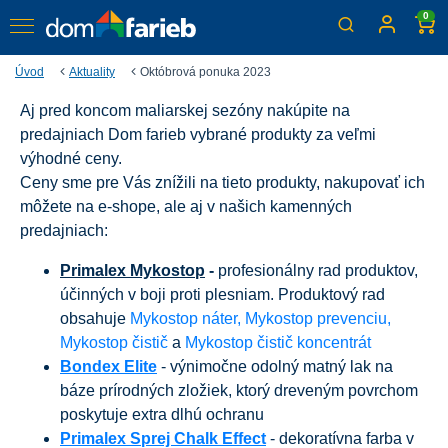
0
Úvod
Aktuality
Októbrová ponuka 2023
Aj pred koncom maliarskej sezóny nakúpite na
Októbrová ponuka
predajniach Dom farieb vybrané produkty za veľmi
Nakupujte online aj v kamenných predajniach
výhodné ceny.
Ceny sme pre Vás znížili na tieto produkty, nakupovať ich
môžete na e-shope, ale aj v našich kamenných
predajniach:
Primalex Mykostop
-
profesionálny rad produktov,
účinných v boji proti plesniam. Produktový rad
obsahuje
Mykostop náter,
Mykostop prevenciu,
Mykostop čistič
a
Mykostop čistič koncentrát
Bondex E
lite
- výnimočne odolný matný lak na
báze prírodných zložiek, ktorý dreveným povrchom
poskytuje extra dlhú ochranu
Primalex Sprej Chalk Effect
- dekoratívna farba v