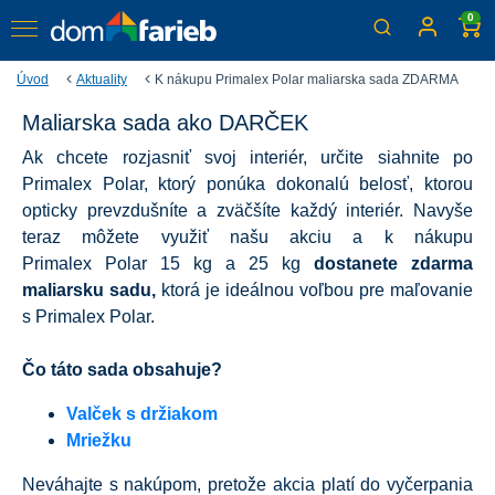
0
Úvod
Aktuality
K nákupu Primalex Polar maliarska sada ZDARMA
Maliarska sada ako DARČEK
K nákupu Primalex Polar
Ak chcete rozjasniť svoj interiér, určite siahnite po
maliarska sada ZDARMA
Primalex Polar, ktorý ponúka dokonalú belosť, ktorou
Získajte všetko, čo potrebujete k Vášmu maľovaniu
opticky prevzdušníte a zväčšíte každý interiér. Navyše
teraz môžete využiť našu akciu a k nákupu
Primalex Polar 15 kg a 25 kg
dostanete zdarma
maliarsku sadu,
ktorá je ideálnou voľbou pre maľovanie
s Primalex Polar.
Čo táto sada obsahuje?
Valček s držiakom
Mriežku
Neváhajte s nakúpom, pretože akcia platí do vyčerpania