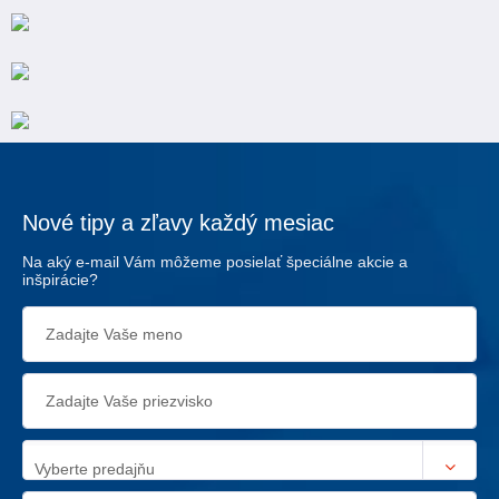
Nové tipy a zľavy každý mesiac
Na aký e-mail Vám môžeme posielať špeciálne akcie a
inšpirácie?
Vyberte predajňu