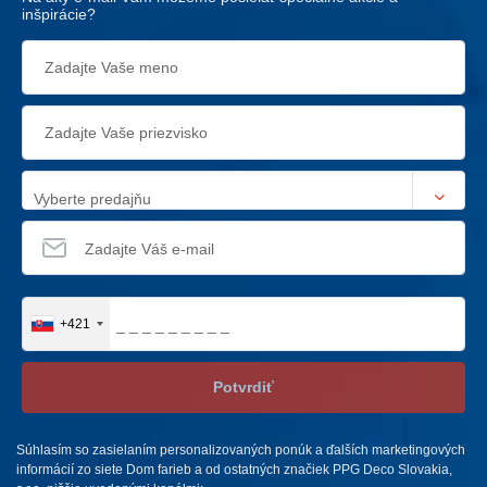
inšpirácie?
Vyberte predajňu
+421
Potvrdiť
Súhlasím so zasielaním personalizovaných ponúk a ďalších marketingových
informácií zo siete Dom farieb a od ostatných značiek PPG Deco Slovakia,