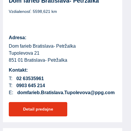
Dom farieb Bratislava- Petržalka
Vzdialenosť:
5598,621
km
Adresa:
Dom farieb Bratislava- Petržalka
Tupolevova 21
851 01 Bratislava- Petržalka
Kontakt:
T:
02 63535961
T:
0903 645 214
E:
domfarieb.Bratislava.Tupolevova@ppg.com
Detail predajne