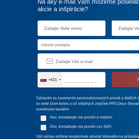
Na aký e-mail Vám môžeme posielať
akcie a inšpirácie?
Vyberte predajňu
+421
Súhlasím so zasielaním personalizovaných ponúk a ďalších m
zo siete Dom farieb a od ostatných značiek PPG Deco Slovakia,
uvedenými kanálmi:
Áno, kontaktujte ma prosím e-mailom
Áno, kontaktujte ma prosím cez SMS
Váš súhlas môžete kedykoľvek odvolať kliknutím na príslušný