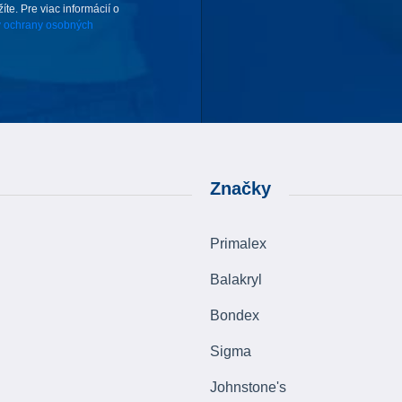
te. Pre viac informácií o
 ochrany osobných
Značky
Primalex
Balakryl
Bondex
Sigma
Johnstone's