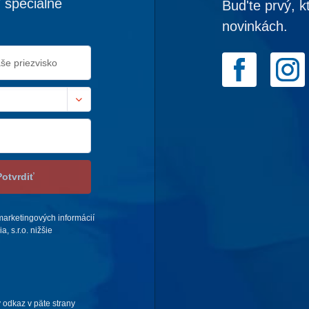
 špeciálne
Bud'te prvý, k
novinkách.
Potvrdiť
arketingových informácií
 s.r.o. nižšie
 odkaz v päte strany