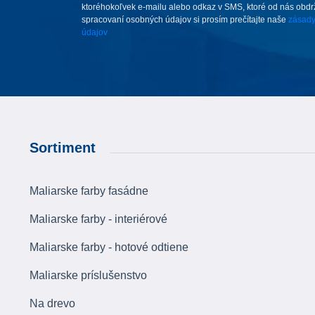
ktoréhokoľvek e-mailu alebo odkaz v SMS, ktoré od nás obdrží
spracovaní osobných údajov si prosím prečítajte naše
zásady
údajov
Sortiment
Maliarske farby fasádne
Maliarske farby - interiérové
Maliarske farby - hotové odtiene
Maliarske príslušenstvo
Na drevo