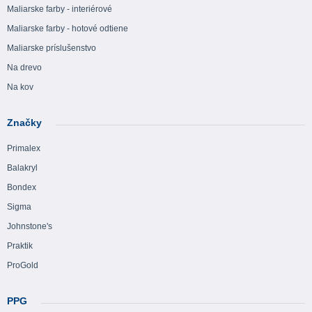
Maliarske farby - interiérové
Maliarske farby - hotové odtiene
Maliarske príslušenstvo
Na drevo
Na kov
Značky
Primalex
Balakryl
Bondex
Sigma
Johnstone's
Praktik
ProGold
PPG