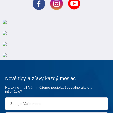
Nové tipy a zľavy každý mesiac
Na aký e-mail Vám môžeme posielať špeciálne akcie a
inšpirácie?