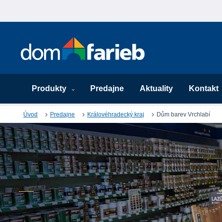
Produkty
Predajne
Aktuality
Kontakt
Úvod
Predajne
Královéhradecký kraj
Dům barev Vrchlabí