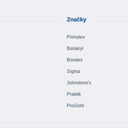
Značky
Primalex
Balakryl
Bondex
Sigma
Johnstone's
Praktik
ProGold