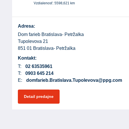
Vzdialenosť:
5598,621
km
Adresa:
Dom farieb Bratislava- Petržalka
Tupolevova 21
851 01 Bratislava- Petržalka
Kontakt:
T:
02 63535961
T:
0903 645 214
E:
domfarieb.Bratislava.Tupolevova@ppg.com
Detail predajne