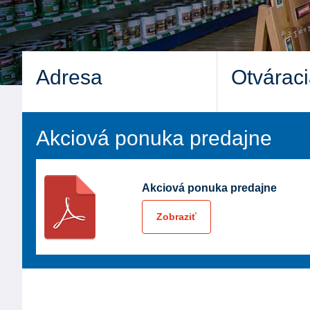
Adresa
Otvárac
Akciová ponuka predajne
Akciová ponuka predajne
Zobraziť