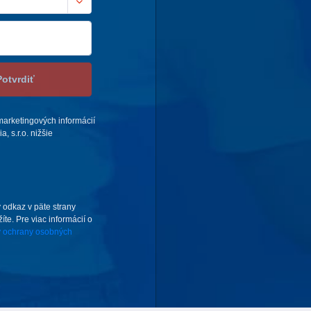
Potvrdiť
arketingových informácií
 s.r.o. nižšie
 odkaz v päte strany
te. Pre viac informácií o
 ochrany osobných