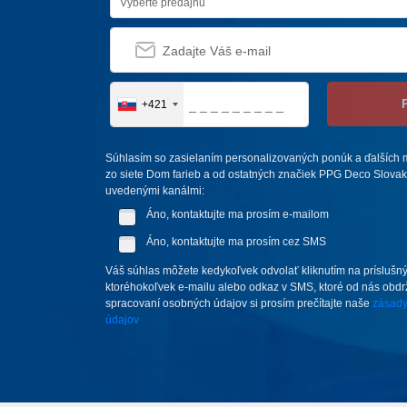
Vyberte predajňu
+421
Súhlasím so zasielaním personalizovaných ponúk a ďalších m
zo siete Dom farieb a od ostatných značiek PPG Deco Slovakia,
uvedenými kanálmi:
Áno, kontaktujte ma prosím e-mailom
Áno, kontaktujte ma prosím cez SMS
Váš súhlas môžete kedykoľvek odvolať kliknutím na príslušný
ktoréhokoľvek e-mailu alebo odkaz v SMS, ktoré od nás obdrží
spracovaní osobných údajov si prosím prečítajte naše
zásady
údajov