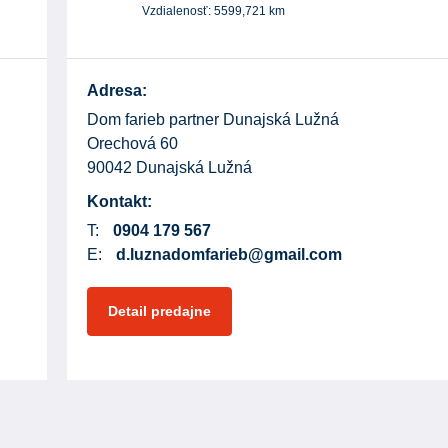
Vzdialenosť:
5599,721
km
Adresa:
Dom farieb partner Dunajská Lužná
Orechová 60
90042 Dunajská Lužná
Kontakt:
T:
0904 179 567
E:
d.luznadomfarieb@gmail.com
Detail predajne