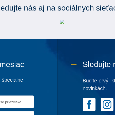
ledujte nás aj na sociálnych sieťa
 mesiac
Sledujte 
 špeciálne
Bud'te prvý, k
novinkách.