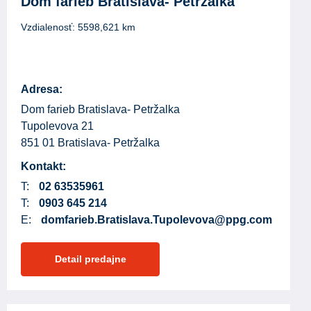
Dom farieb Bratislava- Petržalka
Vzdialenosť:
5598,621
km
Adresa:
Dom farieb Bratislava- Petržalka
Tupolevova 21
851 01 Bratislava- Petržalka
Kontakt:
T:
02 63535961
T:
0903 645 214
E:
domfarieb.Bratislava.Tupolevova@ppg.com
Detail predajne