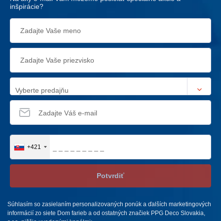
inšpirácie?
Vyberte predajňu
+421
Potvrdiť
Súhlasím so zasielaním personalizovaných ponúk a ďalších marketingových
informácií zo siete Dom farieb a od ostatných značiek PPG Deco Slovakia,