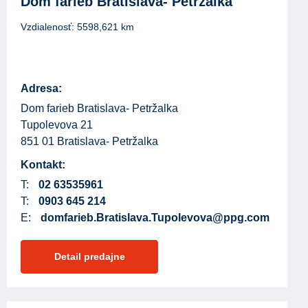
Dom farieb Bratislava- Petržalka
Vzdialenosť:
5598,621
km
Adresa:
Dom farieb Bratislava- Petržalka
Tupolevova 21
851 01 Bratislava- Petržalka
Kontakt:
T:
02 63535961
T:
0903 645 214
E:
domfarieb.Bratislava.Tupolevova@ppg.com
Detail predajne