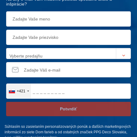
inšpirácie?
Vyberte predajňu
+421
Potvrdiť
Súhlasím so zasielaním personalizovaných ponúk a ďalších marketingových
informácií zo siete Dom farieb a od ostatných značiek PPG Deco Slovakia,