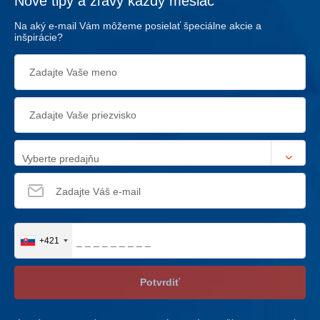
Nové tipy a zľavy každý mesiac
Na aký e-mail Vám môžeme posielať špeciálne akcie a
inšpirácie?
Vyberte predajňu
+421
Potvrdiť