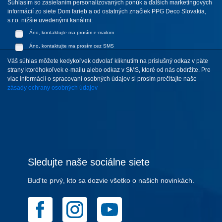
Súhlasím so zasielaním personalizovaných ponúk a ďalších marketingových
informácií zo siete Dom farieb a od ostatných značiek PPG Deco Slovakia,
s.r.o. nižšie uvedenými kanálmi:
Áno, kontaktujte ma prosím e-mailom
Áno, kontaktujte ma prosím cez SMS
Váš súhlas môžete kedykoľvek odvolať kliknutím na príslušný odkaz v päte
strany ktoréhokoľvek e-mailu alebo odkaz v SMS, ktoré od nás obdržíte. Pre
viac informácií o spracovaní osobných údajov si prosím prečítajte naše
zásady ochrany osobných údajov
Sledujte naše sociálne siete
Bud'te prvý, kto sa dozvie všetko o našich novinkách.