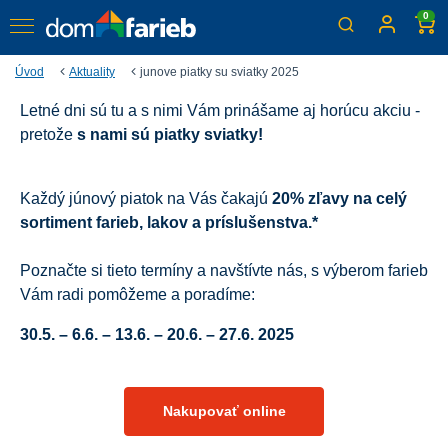
0
Úvod
Aktuality
junove piatky su sviatky 2025
Letné dni sú tu a s nimi Vám prinášame aj horúcu akciu -
Piatky, nízkych cien sviatky!
pretože
s nami sú piatky sviatky!
Každý júnový piatok na Vás čaká zľava 20 % na celý
nákup
Každý júnový piatok na Vás čakajú
20% zľavy na celý
sortiment farieb, lakov a príslušenstva.*
Poznačte si tieto termíny a navštívte nás, s výberom farieb
Vám radi pomôžeme a poradíme:
30.5. – 6.6. – 13.6. – 20.6. – 27.6. 2025
Nakupovať online