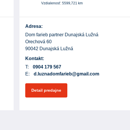
Vzdialenosť:
5599,721
km
Adresa:
Dom farieb partner Dunajská Lužná
Orechová 60
90042 Dunajská Lužná
Kontakt:
T:
0904 179 567
E:
d.luznadomfarieb@gmail.com
Detail predajne