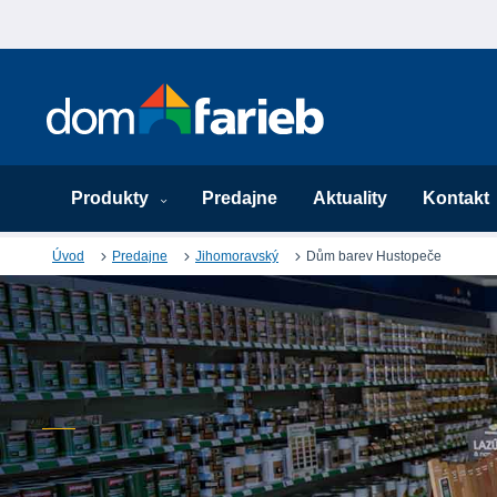
Produkty
Predajne
Aktuality
Kontakt
Úvod
Predajne
Jihomoravský
Dům barev Hustopeče