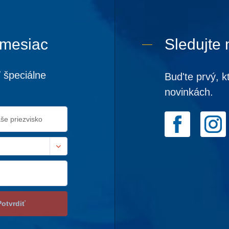
 mesiac
Sledujte 
 špeciálne
Bud'te prvý, k
novinkách.
Potvrdiť