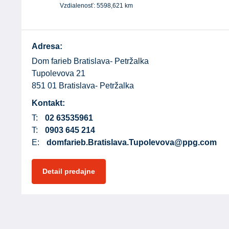
Vzdialenosť:
5598,621
km
Adresa:
Dom farieb Bratislava- Petržalka
Tupolevova 21
851 01 Bratislava- Petržalka
Kontakt:
T:
02 63535961
T:
0903 645 214
E:
domfarieb.Bratislava.Tupolevova@ppg.com
Detail predajne