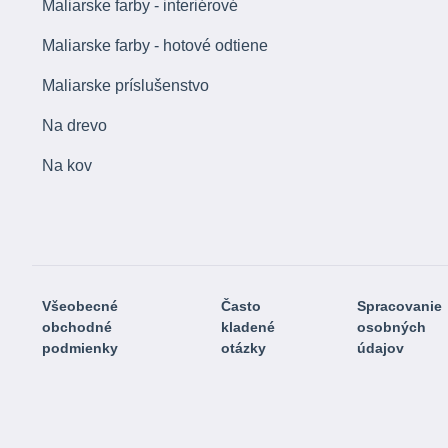
Maliarske farby - interiérové
Maliarske farby - hotové odtiene
Maliarske príslušenstvo
Na drevo
Na kov
Všeobecné
Často
Spracovanie
obchodné
kladené
osobných
podmienky
otázky
údajov