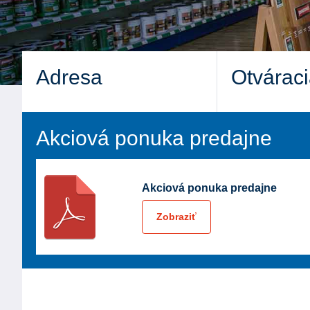
Adresa
Otvárac
Akciová ponuka predajne
Akciová ponuka predajne
Zobraziť